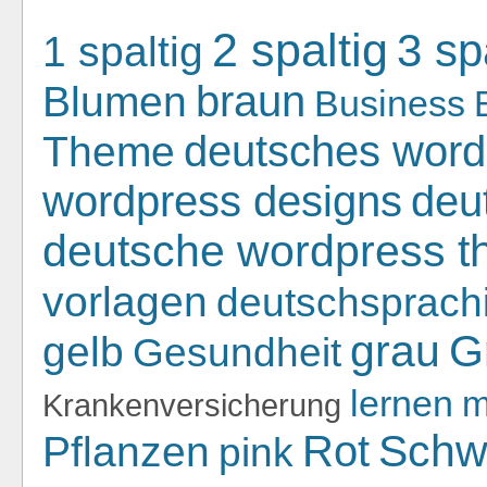
2 spaltig
3 sp
1 spaltig
braun
Blumen
Business
deutsches word
Theme
deu
wordpress designs
deutsche wordpress 
vorlagen
deutschsprach
grau
G
gelb
Gesundheit
lernen
m
Krankenversicherung
Schw
Rot
Pflanzen
pink