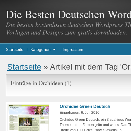
Die Besten Deutschen Wor
Die besten kostenlosen deutschen Wordpress T
Vorlagen und Designs zum gratis downloaden.
Startseite
Kategorien
Impressum
Startseite
»
Artikel mit dem Tag 'O
Einträge in Orchideen (1)
Orchidee Green Deutsch
Eingetragen: 6. Juli 2010
Orchidee Green Deutsch, ein 3 spaltiges W
Theme in den Farben grün und weiss. Das Th
Breite von 1000 Pixel, sowie jeweils üb...