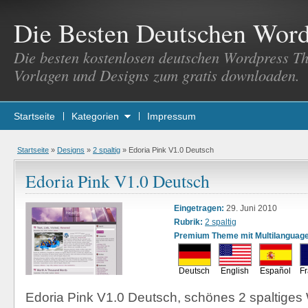
Die Besten Deutschen Wor
Die besten kostenlosen deutschen Wordpress T
Vorlagen und Designs zum gratis downloaden.
Startseite
Kategorien
Impressum
Startseite
»
Designs
»
2 spaltig
»
Edoria Pink V1.0 Deutsch
Edoria Pink V1.0 Deutsch
Eingetragen:
29. Juni 2010
Rubrik:
2 spaltig
Premium Theme mit Multilanguage
Deutsch
English
Español
Fr
Edoria Pink V1.0 Deutsch, schönes 2 spaltige