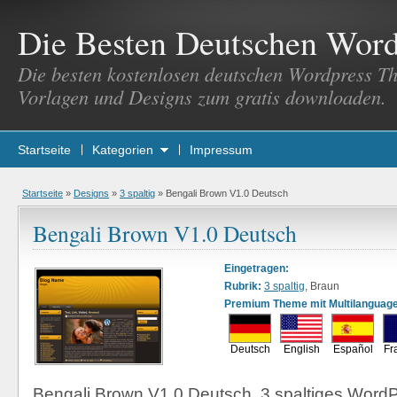
Die Besten Deutschen Wor
Die besten kostenlosen deutschen Wordpress T
Vorlagen und Designs zum gratis downloaden.
Startseite
Kategorien
Impressum
Startseite
»
Designs
»
3 spaltig
»
Bengali Brown V1.0 Deutsch
Bengali Brown V1.0 Deutsch
Eingetragen:
Rubrik:
3 spaltig
, Braun
Premium Theme mit Multilanguage
Deutsch
English
Español
Fr
Bengali Brown V1.0 Deutsch, 3 spaltiges WordP