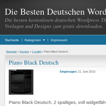
Die Besten Deutschen Wor
Die besten kostenlosen deutschen Wordpress T
Vorlagen und Designs zum gratis downloaden.
Startseite
Kategorien
Impressum
Startseite
»
Designs
»
2 spaltig
»
Piano Black Deutsch
Piano Black Deutsch
Eingetragen:
21. Juni 2010
Piano Black Deutsch, 2 spaltiges, voll widgetfä